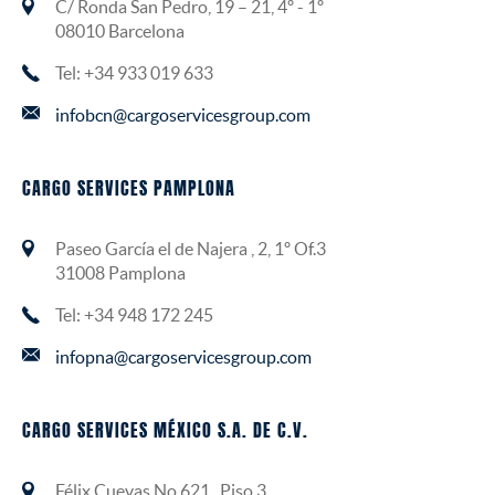
C/ Ronda San Pedro, 19 – 21, 4º - 1º
08010 Barcelona
Tel: +34 933 019 633
infobcn@cargoservicesgroup.com
CARGO SERVICES PAMPLONA
Paseo García el de Najera , 2, 1º Of.3
31008 Pamplona
Tel: +34 948 172 245
infopna@cargoservicesgroup.com
CARGO SERVICES MÉXICO S.A. DE C.V.
Félix Cuevas No.621 , Piso 3