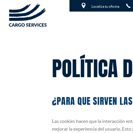
ES
/
EN
Localiza tu oficina
SERVICIOS
TERRESTRE
EMPRESA
MARÍTIMO
NOTICIAS
HISTORIA
POLÍTICA 
AÉREO
CONTACTO
NUESTRA FILOSOFÍA
CROSS TRADE
PÍDENOS PRESUPUESTO
POLÍTICA DE EMPRESA
PROYECTOS
¿PARA QUE SIRVEN LAS
CALIDAD
DESPACHO DE ADUANAS
ALMACENES
Las cookies hacen que la interacción entr
mejorar la experiencia del usuario. Esto s