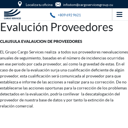
ES
/
EN
Localiza tu oficina
infodom@cargoservicesgroup.cu
SERVICIOS
+809 692 9621
Evalución Proveedores
TERRESTRE
EMPRESA
MARÍTIMO
CLAUSULA EVALAUCION DE PROVEEDORES
NOTICIAS
HISTORIA
EL Grupo Cargo Services realiza a todos sus proveedores reevaluaciones
AÉREO
anuales de seguimiento, basadas en el número de incidencias ocurridas
CONTACTO
en ese periodo por cada proveedor, así como la gravedad de estas. En el
NUESTRA FILOSOFÍA
caso de que de la evaluación surja una cualificación deficiente de algún
CROSS TRADE
PÍDENOS PRESUPUESTO
proveedor, esta cualificación será comunicada al proveedor para que
POLÍTICA DE EMPRESA
establezca e informe de las acciones a realizar para su corrección. De no
PROYECTOS
establecerse las acciones oportunas para la corrección de los problemas
detectados en la evaluación, podría conllevar la descatalogación del
CALIDAD
proveedor de nuestra base de datos y por tanto la extinción de la
DESPACHO DE ADUANAS
relación comercial.
ALMACENES