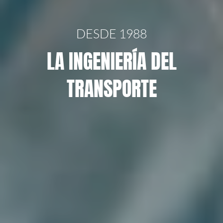
DESDE 1988
LA INGENIERÍA DEL
TRANSPORTE