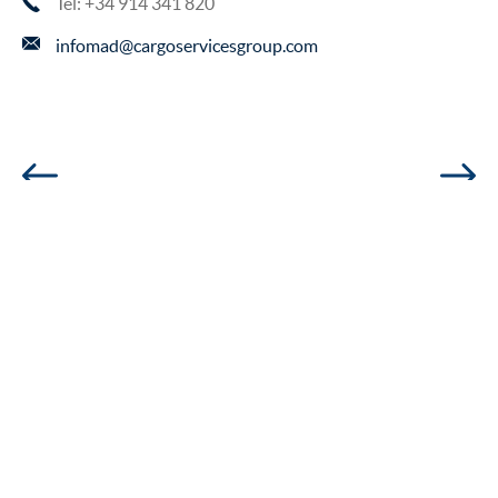
Tel: +34 914 341 820
infomad@cargoservicesgroup.com